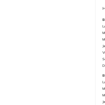
B
L
M
M
J
V
S
D
B
L
M
M
J