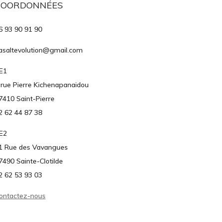
COORDONNÉES
6 93 90 91 90
asaltevolution@gmail.com
E1
 rue Pierre Kichenapanaidou
7410 Saint-Pierre
2 62 44 87 38
E2
1 Rue des Vavangues
7490 Sainte-Clotilde
2 62 53 93 03
ontactez-nous