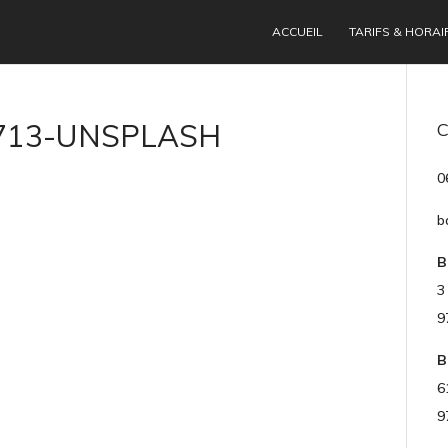
ACCUEIL
TARIFS & HORAI
0713-UNSPLASH
0
b
B
3
9
B
6
9