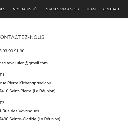
RES
NOS ACTIVITÉS
STAGES VACANCES
TEAM
CONTACT
CONTACTEZ-NOUS
6 93 90 91 90
asaltevolution@gmail.com
E1
 rue Pierre Kichenapanaidou
7410 Saint-Pierre (La Réunion)
E2
1 Rue des Vavangues
7490 Sainte-Clotilde (La Réunion)