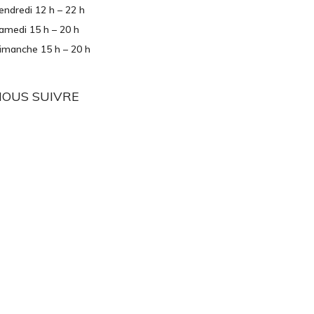
endredi 12 h – 22 h
amedi 15 h – 20 h
imanche 15 h – 20 h
NOUS SUIVRE