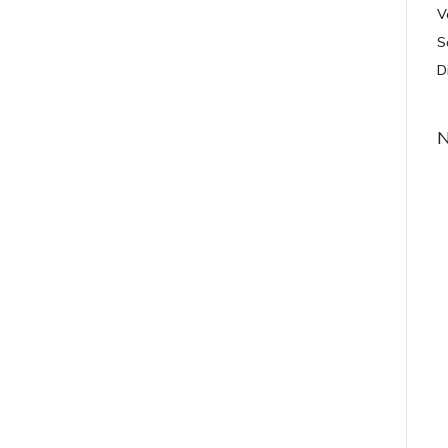
V
S
D