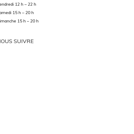
endredi 12 h – 22 h
amedi 15 h – 20 h
imanche 15 h – 20 h
NOUS SUIVRE