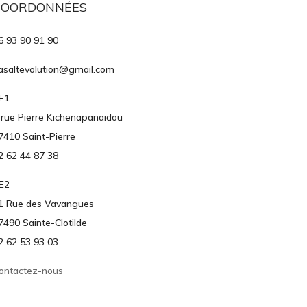
COORDONNÉES
6 93 90 91 90
asaltevolution@gmail.com
E1
 rue Pierre Kichenapanaidou
7410 Saint-Pierre
2 62 44 87 38
E2
1 Rue des Vavangues
7490 Sainte-Clotilde
2 62 53 93 03
ontactez-nous