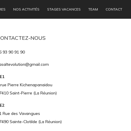
RES
NOS ACTIVITÉS
STAGES VACANCES
TEAM
CONTACT
CONTACTEZ-NOUS
6 93 90 91 90
asaltevolution@gmail.com
E1
 rue Pierre Kichenapanaidou
7410 Saint-Pierre (La Réunion)
E2
1 Rue des Vavangues
7490 Sainte-Clotilde (La Réunion)