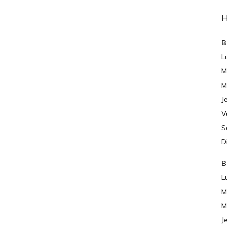
B
L
M
M
J
V
S
D
B
L
M
M
J