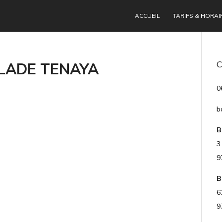
ACCUEIL
TARIFS & HORAI
LADE TENAYA
0
b
B
3
9
B
6
9