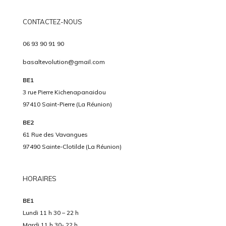
CONTACTEZ-NOUS
06 93 90 91 90
basaltevolution@gmail.com
BE1
3 rue Pierre Kichenapanaidou
97410 Saint-Pierre (La Réunion)
BE2
61 Rue des Vavangues
97490 Sainte-Clotilde (La Réunion)
HORAIRES
BE1
Lundi 11 h 30 – 22 h
Mardi 11 h 30- 22 h