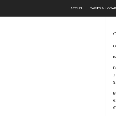
ACCUEIL
TARIFS & HORAI
2
0
b
B
3
9
B
6
9