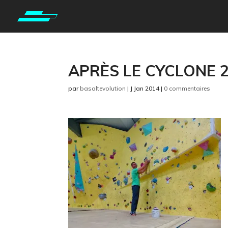
APRÈS LE CYCLONE 
par
basaltevolution
|
J Jan 2014
|
0 commentaires