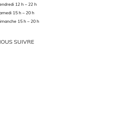
endredi 12 h – 22 h
amedi 15 h – 20 h
imanche 15 h – 20 h
NOUS SUIVRE