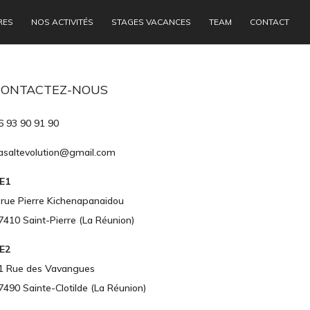
RES
NOS ACTIVITÉS
STAGES VACANCES
TEAM
CONTACT
CONTACTEZ-NOUS
6 93 90 91 90
asaltevolution@gmail.com
E1
 rue Pierre Kichenapanaidou
7410 Saint-Pierre (La Réunion)
E2
1 Rue des Vavangues
7490 Sainte-Clotilde (La Réunion)