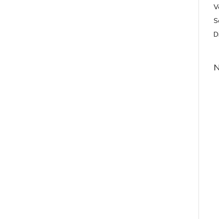
V
S
D