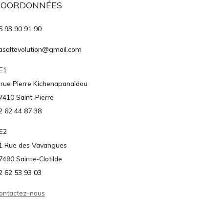
COORDONNÉES
6 93 90 91 90
asaltevolution@gmail.com
E1
 rue Pierre Kichenapanaidou
7410 Saint-Pierre
2 62 44 87 38
E2
1 Rue des Vavangues
7490 Sainte-Clotilde
2 62 53 93 03
ontactez-nous