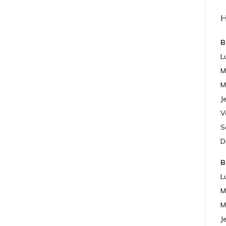
B
L
M
M
J
V
S
D
B
L
M
M
J