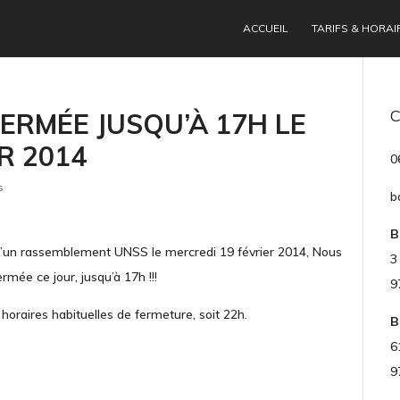
ACCUEIL
TARIFS & HORAI
ERMÉE JUSQU’À 17H LE
R 2014
0
s
b
B
d’un rassemblement UNSS le mercredi 19 février 2014, Nous
3
rmée ce jour, jusqu’à 17h !!!
9
horaires habituelles de fermeture, soit 22h.
B
6
9