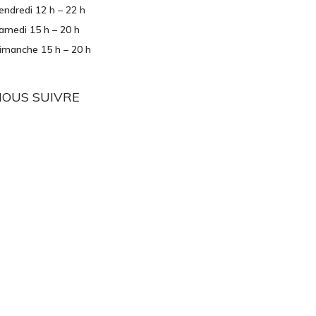
endredi 12 h – 22 h
amedi 15 h – 20 h
imanche 15 h – 20 h
NOUS SUIVRE