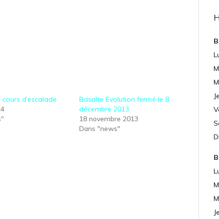
B
L
M
M
J
 cours d’escalade
Basalte Evolution fermé le 8
14
décembre 2013
V
s"
18 novembre 2013
S
Dans "news"
D
B
L
M
M
J